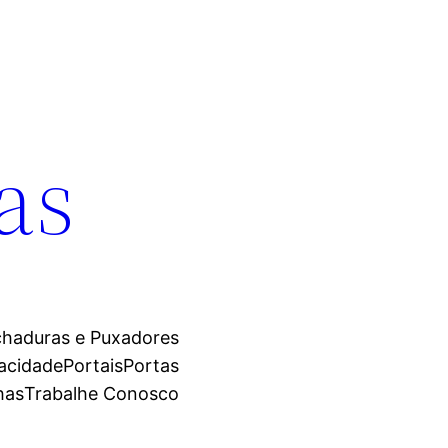
as
chaduras e Puxadores
vacidade
Portais
Portas
has
Trabalhe Conosco