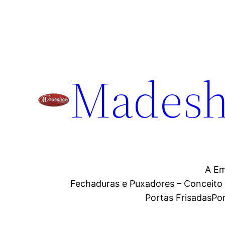
Madesh
A E
Fechaduras e Puxadores – Conceito
Portas Frisadas
Po