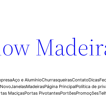
ow Madeir
mpresa
Aço e Alumínio
Churrasqueiras
Contato
Dicas
Fe
 Novo
Janelas
Madeiras
Página Principal
Política de pri
rtas Maciças
Portas Pivotantes
Portões
Promoções
Tel